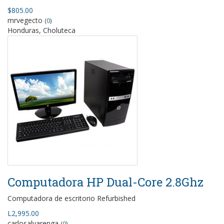
$805.00
mrvegecto
(
0
)
Honduras, Choluteca
Computadora HP Dual-Core 2.8Ghz
Computadora de escritorio Refurbished
L2,995.00
carlosalvarenga
(
0
)