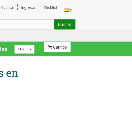
r Cuenta
Ingresar
Wishlist
Buscar
Carrito
das
€£$
s en